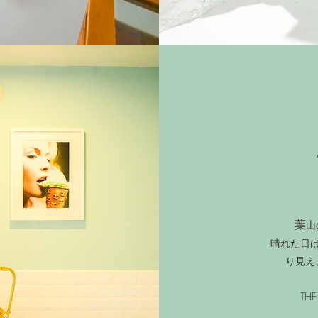
葉
山
晴れた日
り見え
TH