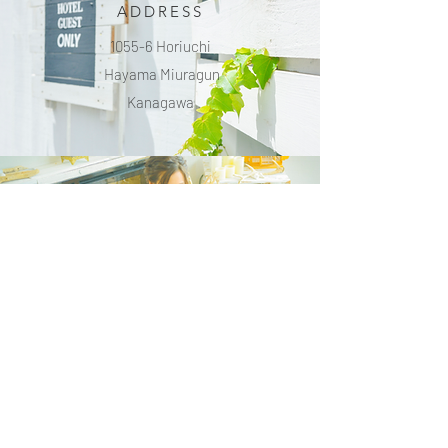
ADDRESS
1055-6 Horiuchi
Hayama Miuragun
Kanagawa
wedding